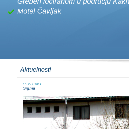
Greben lociranom u području Kakn
Motel Čavljak
Aktuelnosti
16. Oct. 2017
Sigma