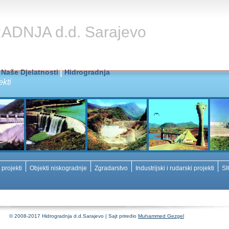
DNJA d.d. Sarajevo
Naše Djelatnosti
Hidrogradnja
ekti
 projekti
Objekti niskogradnje
Zgradarstvo
Industrijski i rudarski projekti
S
© 2008-2017 Hidrogradnja d.d.Sarajevo | Sajt priredio
Muhammed Gezgel