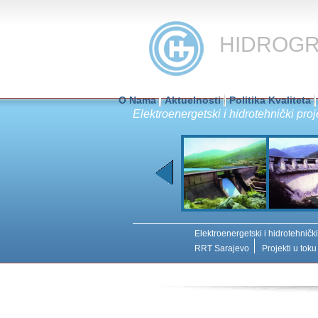
HIDROGRA
O Nama
Aktuelnosti
Politika Kvaliteta
Elektroenergetski i hidrotehnički proj
Elektroenergetski i hidrotehnički
RRT Sarajevo
Projekti u toku